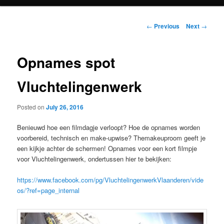
e
n
P
u
←
Previous
Next
→
o
s
t
Opnames spot
n
a
Vluchtelingenwerk
v
i
Posted on
July 26, 2016
g
a
Benieuwd hoe een filmdagje verloopt? Hoe de opnames worden
t
voorbereid, technisch en make-upwise? Themakeuproom geeft je
i
een kijkje achter de schermen! Opnames voor een kort filmpje
o
voor Vluchtelingenwerk, ondertussen hier te bekijken:
n
https://www.facebook.com/pg/VluchtelingenwerkVlaanderen/vide
os/?ref=page_internal