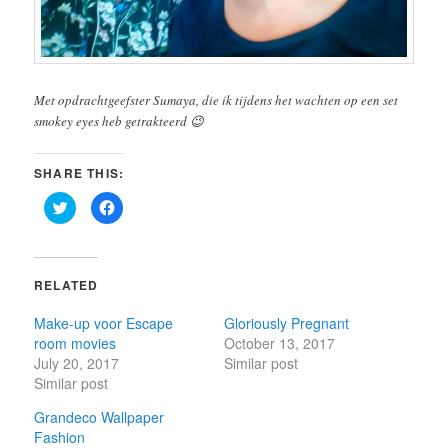
Met opdrachtgeefster Sumaya, die ik tijdens het wachten op een set
smokey eyes heb getrakteerd 😉
SHARE THIS:
C
C
l
l
i
i
c
c
k
k
t
t
o
o
RELATED
s
s
h
h
a
a
Make-up voor Escape
Gloriously Pregnant
r
r
e
e
room movies
October 13, 2017
o
o
n
n
July 20, 2017
Similar post
T
F
Similar post
w
a
i
c
t
e
Grandeco Wallpaper
t
b
e
o
Fashion
r
o