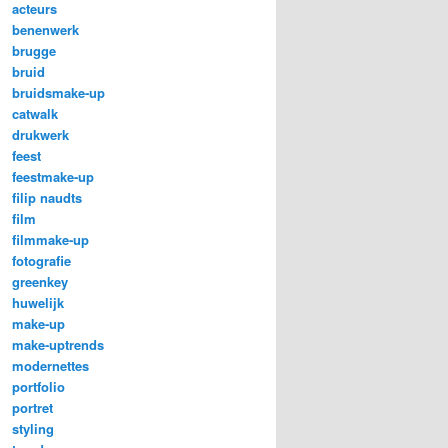
acteurs
benenwerk
brugge
bruid
bruidsmake-up
catwalk
drukwerk
feest
feestmake-up
filip naudts
film
filmmake-up
fotografie
greenkey
huwelijk
make-up
make-uptrends
modernettes
portfolio
portret
styling