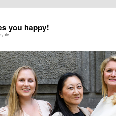
s you happy!
y life