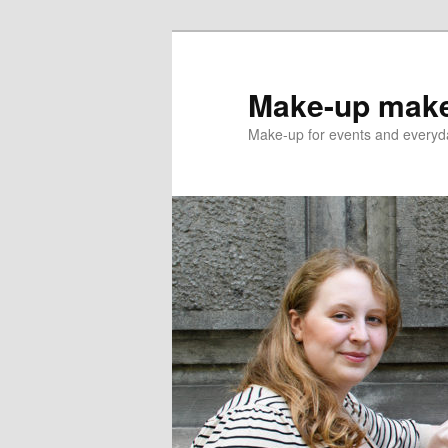
Skip
Skip
to
to
primary
secondary
Make-up make
content
content
Make-up for events and everyda