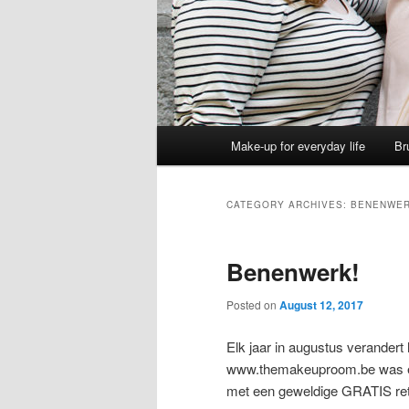
M
Make-up for everyday life
Br
a
i
n
CATEGORY ARCHIVES:
BENENWE
m
e
Benenwerk!
n
u
Posted on
August 12, 2017
Elk jaar in augustus verander
www.themakeuproom.be was er 
met een geweldige GRATIS re