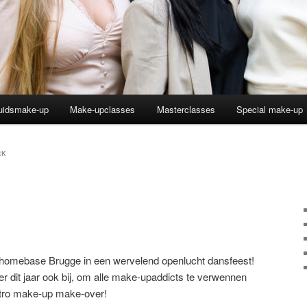
uidsmake-up
Make-upclasses
Masterclasses
Special make-up
RK
t homebase Brugge in een wervelend openlucht dansfeest!
dit jaar ook bij, om alle make-upaddicts te verwennen
tro make-up make-over!