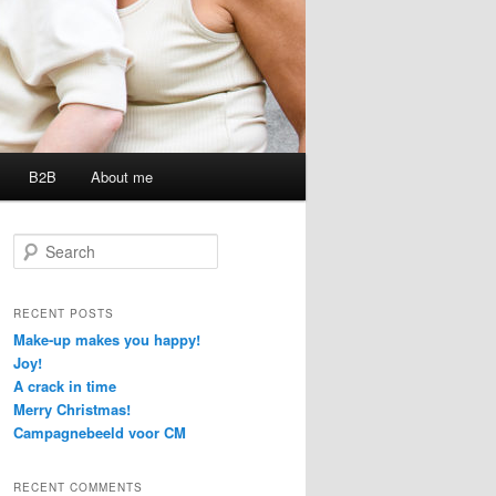
B2B
About me
S
e
a
r
RECENT POSTS
c
Make-up makes you happy!
h
Joy!
A crack in time
Merry Christmas!
Campagnebeeld voor CM
RECENT COMMENTS